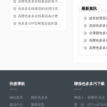
高壓色多多在线看器的各方麵內容分享
最新資訊
色多多在线看器的使用注意事項
高壓色多多在线看器為什麽會爆炸？
超音頻電容
色多多APP官网電容器的選擇需考慮哪些參數
高頻色多多
全薄膜色多
高壓色多多
高壓色多多在
快捷導航
聯係色多多污下载
網站首頁
關於色多多
聯係人：唐勝明 先生
產品中心
污下载
榮譽資質
電 話：0571-6473610