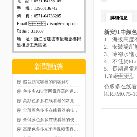
電 話：0571-64736105
手 機：13968136742
傳 真：0571-64736205
詳細信息
Email ：tsm@csdrq.com
郵 編：311607
新安江中頻色
1、海拔
地 址：浙江省建德市後塘更樓街
道後塘工業園區
2、安裝場所
3、冷
4、不低於
新聞動態
5、長期
1.3ln
超音頻電容器的內容解析
色多多在线看
色多多APP官网電容器的選型相關介紹
以RFM0.75-1
高頻色多多在线看器的常見類型及特點
全薄膜色多多在线看器的技術特性及應用場景
全薄膜色多多在线看器的使用注意事項
高壓色多多APP污视频電容器的核心作用分享