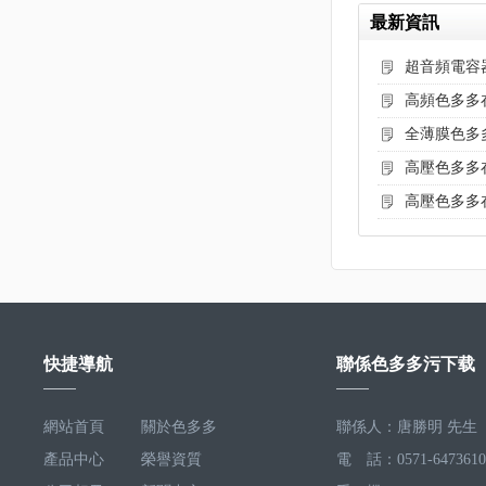
最新資訊
超音頻電容
高頻色多多
全薄膜色多
高壓色多多
高壓色多多在
快捷導航
聯係色多多污下载
網站首頁
關於色多多
聯係人：唐勝明 先生
產品中心
污下载
榮譽資質
電 話：0571-6473610