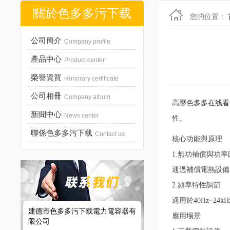
關於色多多污下载
您的位置：
公司簡介
Company profile
產品中心
Product center
榮譽資質
Honorary certificate
公司相冊
Company album
高壓色多多在线看
新聞中心
News center
性。
聯係色多多污下载
Contact us
核心功能與原理
1.無功補償與功率
通過補償電熱設備的感性
2.頻率特性調節
適用於40Hz~24k
建德市色多多污下载電力電容器有
應用場景
限公司