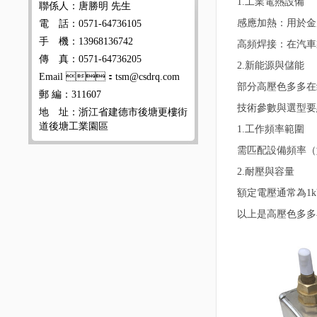
1.工業電熱設備
聯係人：唐勝明 先生
感應加熱：用於金
電 話：0571-64736105
手 機：13968136742
高頻焊接：在汽車
傳 真：0571-64736205
2.新能源與儲能
Email ：tsm@csdrq.com
部分高壓色多多在线
郵 編：311607
技術參數與選型要
地 址：浙江省建德市後塘更樓街
道後塘工業園區
1.工作頻率範圍
需匹配設備頻率（如
2.耐壓與容量
額定電壓通常為1k
以上是高壓色多多在