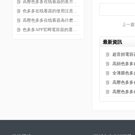
高壓色多多在线看器的各方麵內容分享
色多多在线看器的使用注意事項
高壓色多多在线看器為什麽會爆炸？
上一篇
色多多APP官网電容器的選擇需考慮哪些參數
最新資訊
超音頻電容
高頻色多多
全薄膜色多
高壓色多多
高壓色多多在