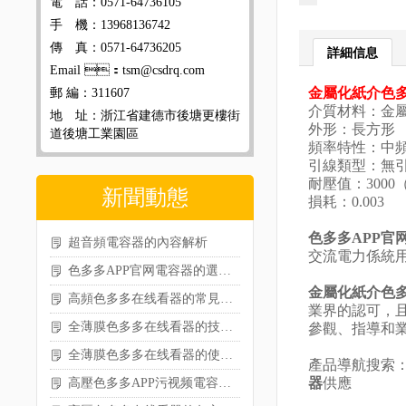
電 話：0571-64736105
手 機：13968136742
傳 真：0571-64736205
詳細信息
Email ：tsm@csdrq.com
金屬化紙介色多
郵 編：311607
介質材料
地 址：浙江省建德市後塘更樓街
外形：長方
道後塘工業園區
頻率特性：
引線類型：無
耐壓值：30
新聞動態
損耗：0.003
色多多APP官
超音頻電容器的內容解析
交流電力係統用
色多多APP官网電容器的選型相關介紹
金屬化紙介色多
高頻色多多在线看器的常見類型及特點
業界的認可
全薄膜色多多在线看器的技術特性及應用場景
參觀、指導和業
全薄膜色多多在线看器的使用注意事項
產品導航搜索
器
供應
高壓色多多APP污视频電容器的核心作用分享