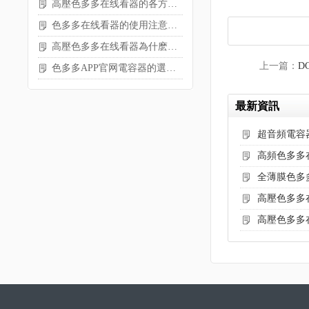
高壓色多多在线看器的各方麵內容分享
色多多在线看器的使用注意事項
高壓色多多在线看器為什麽會爆炸？
上一篇：
D
色多多APP官网電容器的選擇需考慮哪些參數
最新資訊
超音頻電容
高頻色多多
全薄膜色多
高壓色多多
高壓色多多在