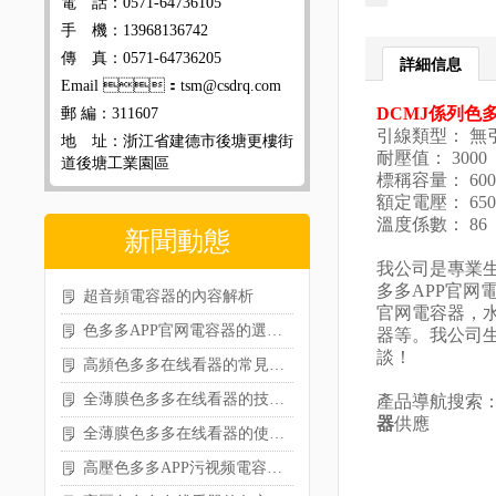
電 話：0571-64736105
手 機：13968136742
傳 真：0571-64736205
詳細信息
Email ：tsm@csdrq.com
DCMJ係列色
郵 編：311607
引線類型：
地 址：浙江省建德市後塘更樓街
耐壓值：
道後塘工業園區
標稱容量： 6
額定電壓： 
溫度係數： 86
新聞動態
我公司是專業
多多APP官网電容器
超音頻電容器的內容解析
官网電容器
色多多APP官网電容器的選型相關介紹
器等。我公司
談！
高頻色多多在线看器的常見類型及特點
全薄膜色多多在线看器的技術特性及應用場景
產品導航搜索
器
供應
全薄膜色多多在线看器的使用注意事項
高壓色多多APP污视频電容器的核心作用分享